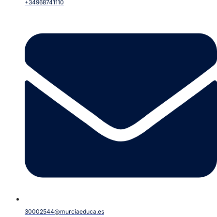
+34968741110
30002544@murciaeduca.es