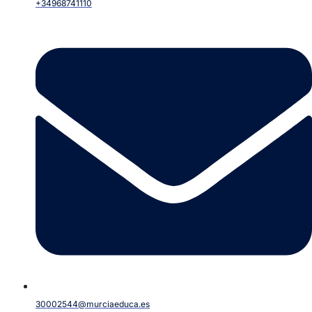
+34968741110
30002544@murciaeduca.es